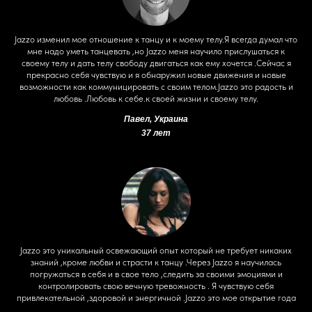
Jazzo изменил мое отношение к танцу и к моему телу.Я всегда думал что
мне надо уметь танцевать ,но Jazzo меня научило прислушаться к
своему телу и дать телу свободу двигаться как ему хочется .Сейчас я
прекрасно себя чувствую и я обнаружил новые движения и новые
возможности как коммуницировать с своим телом.Jazzo это радость и
любовь .Любовь к себе.к своей жизни и своему телу.
Павел, Украина
37 лет
Jazzo это уникальный освежающий опыт который не требует никаких
знаний ,кроме любви и страсти к танцу .Через Jazzo я научилась
погружаться в себя и в свое тело ,следить за своими эмоциями и
контролировать свою вечную тревожность . Я чувствую себя
привлекательной ,здоровой и энергичной .Jazzo это мое открытие года