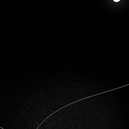
Устойчивость: способность
сопротивление стрессам в
каждодневной жизни.
Оптимизм:: позитивный настрой на
настоящую и будущую жизнь.
Самооценка: чувство уверенности по
поводу самого себя.
Жизнерадостность: позитив и
энергичность.