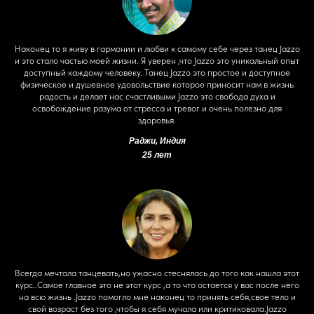
Наконец то я живу в гармонии и любви к самому себе через танец Jazzo
и это стало частью моей жизни. Я уверен ,что Jazzo это уникальный опыт
доступный каждому человеку. Танец Jazzo это простое и доступное
физическое и душевное удовольствие которое приносит нам в жизнь
радость и делает нас счастливыми Jazzo это свобода духа и
освобождение разума от стресса и тревог и очень полезно для
здоровья.
Раджи, Индия
25 лет
Всегда мечтала танцевать,но ужасно стеснялась до того как нашла этот
курс..Самое главное это не этот курс ,а то что остается у вас после него
на всю жизнь .Jazzo помогло мне наконец то принять себя,свое тело и
свой возраст без того ,чтобы я себя мучала или критиковала.Jazzo